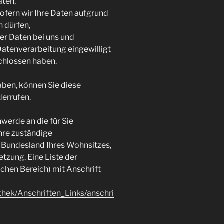
aten,
ofern wir Ihre Daten aufgrund
n dürfen,
er Daten bei uns und
Datenverarbeitung eingewilligt
chlossen haben.
haben, können Sie diese
derrufen.
hwerde an die für Sie
hre zuständige
 Bundesland Ihres Wohnsitzes,
tzung. Eine Liste der
ichen Bereich) mit Anschrift
thek/Anschriften_Links/anschri